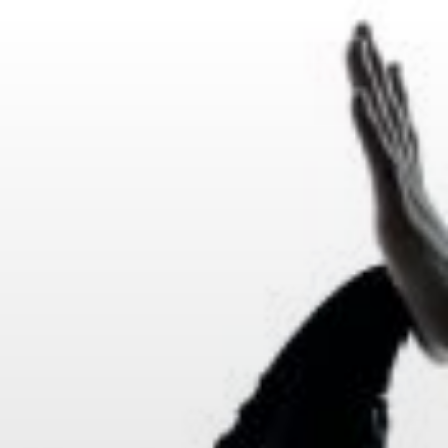
Ir
al
contenido