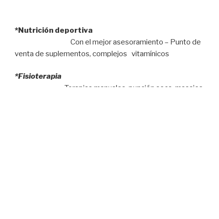
*Nutrición deportiva
Con el mejor asesoramiento – Punto de
venta de suplementos, complejos vitamínicos
*Fisioterapia
Terapias manuales, punción seca, masajes
deportivos.
Servicios a domicilio
*Entrenamiento personal individual
o en grupos
reducidos
Salud-Rendimiento
*Podología clínica y deportiva.
Estudio de la pisada, plantillas,
quiropodias.